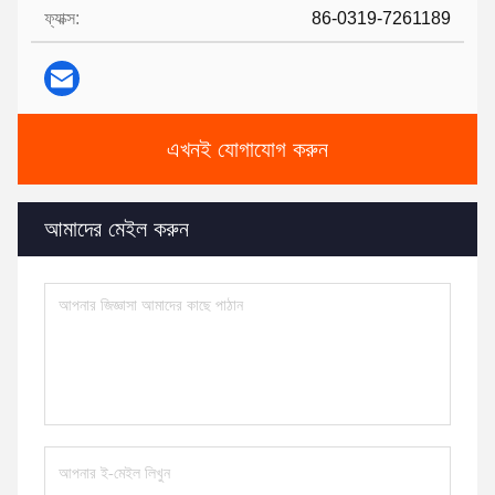
ফ্যাক্স:
86-0319-7261189
এখনই যোগাযোগ করুন
আমাদের মেইল ​​করুন