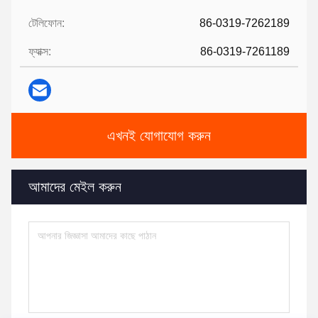
টেলিফোন:
86-0319-7262189
ফ্যাক্স:
86-0319-7261189
এখনই যোগাযোগ করুন
আমাদের মেইল ​​করুন