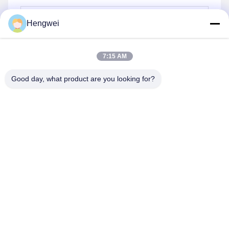
Hengwei
7:15 AM
পাঠান
Good day, what product are you looking for?
Guangzong County Hengwei Bicycle Co., Ltd.
993173378@qq.com
86-0319-7262189
ডংপু ইন্ডাস্ট্রিয়াল জোন, ফেনজিয়াঝাই টাউন, গুয়াংজং কাউন্টি