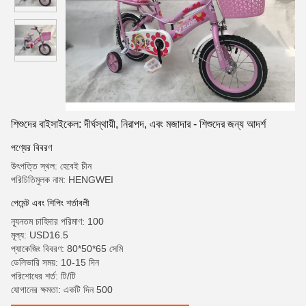
শিশুদের বাইসাইকেল: দীর্ঘস্থায়ী, নিরাপদ, এবং মজাদার - শিশুদের জন্য আদর্শ
পণ্যের বিবরণ
উৎপত্তি স্থল: হেবেই চীন
পরিচিতিমুলক নাম: HENGWEI
পেমেন্ট এবং শিপিং শর্তাবলী
ন্যূনতম চাহিদার পরিমাণ: 100
মূল্য: USD16.5
প্যাকেজিং বিবরণ: 80*50*65 সেমি
ডেলিভারি সময়: 10-15 দিন
পরিশোধের শর্ত: টি/টি
যোগানের ক্ষমতা: একটি দিন 500